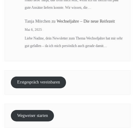
Hallo liebe Tanja, das freut mich sehr, wenn ich dir hierzu ein paar
gute Ansätze liefern konnte. Wir wissen, die…
Tanja Mörchen
zu
Wechseljahre – Die neue Reifezeit
Mai 6, 2025
Liebe Nadine, dein Newsletter zum Thema Wechseljahre hat mir sehr
gut gefallen – da ich mich persönlich auch gerade damit…
Erstgespräch vereinbaren
Wegweiser starten