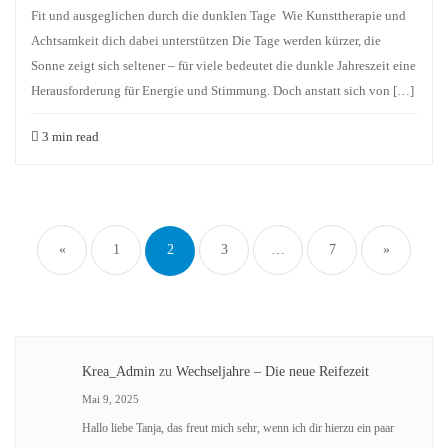
Fit und ausgeglichen durch die dunklen Tage Wie Kunsttherapie und
Achtsamkeit dich dabei unterstützen Die Tage werden kürzer, die
Sonne zeigt sich seltener – für viele bedeutet die dunkle Jahreszeit eine
Herausforderung für Energie und Stimmung. Doch anstatt sich von […]
3 min read
Seitennummerierung
der
«
1
2
3
…
7
»
Beiträge
Krea_Admin
zu
Wechseljahre – Die neue Reifezeit
Mai 9, 2025
Hallo liebe Tanja, das freut mich sehr, wenn ich dir hierzu ein paar